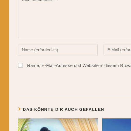
Gib
Gib
deinen
deine
Namen
E-
Name, E-Mail-Adresse und Website in diesem Brow
oder
Mail-
Benutzernamen
Adresse
zum
zum
Kommentieren
Kommentiere
ein
ein
DAS KÖNNTE DIR AUCH GEFALLEN