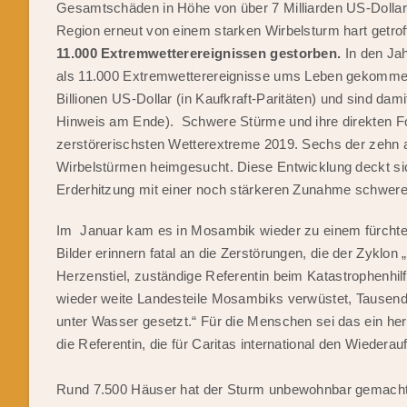
Gesamtschäden in Höhe von über 7 Milliarden US-Dollar 
Region erneut von einem starken Wirbelsturm hart getro
11.000 Extremwetterereignissen gestorben.
In den Ja
als 11.000 Extremwetterereignisse ums Leben gekommen.
Billionen US-Dollar (in Kaufkraft-Paritäten) und sind dam
Hinweis am Ende). Schwere Stürme und ihre direkten Fo
zerstörerischsten Wetterextreme 2019. Sechs der zehn 
Wirbelstürmen heimgesucht. Diese Entwicklung deckt sic
Erderhitzung mit einer noch stärkeren Zunahme schwere
Im Januar kam es in Mosambik wieder zu einem fürchterl
Bilder erinnern fatal an die Zerstörungen, die der Zyklon 
Herzenstiel, zuständige Referentin beim Katastrophenhi
wieder weite Landesteile Mosambiks verwüstet, Tausende
unter Wasser gesetzt.“ Für die Menschen sei das ein herb
die Referentin, die für Caritas international den Wieder
Rund 7.500 Häuser hat der Sturm unbewohnbar gemacht,