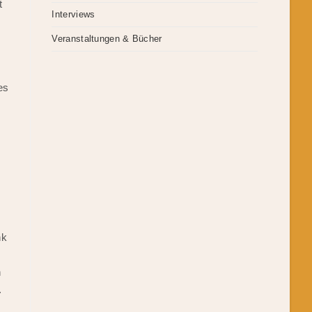
t
Interviews
Veranstaltungen & Bücher
es
nk
n
.