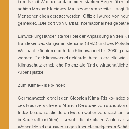
bereits seit Wochen andauernden starken Regen überflu
schien Mosambik dieses Mal besser vorbereitet“, sagt 
Menschenleben gerettet werden. Offiziell wurde von neun
gemeldet. „Die dort von Caritas international neu gebaut
Entwicklungsländer stärker bei der Anpassung an den Kli
Bundesentwicklungsministeriums (BMZ) und des Potsdam-I
Weltbank könnten durch den Klimawandel bis 2030 globa
werden. Der Klimawandel gefährdet bereits erzielte wie 
Klimaschutz erhebliche Potenziale für die wirtschaftlich
Arbeitsplätze.
Zum Klima-Risiko-Index:
Germanwatch erstellt den Globalen Klima-Risiko-Index 
des Rückversicherers Munich Re sowie von sozioökonom
Index betrachtet die durch Extremwetter verursachten 
in Kaufkraftparitäten) – sowohl die absoluten Zahlen als
Wenngleich die Auswertungen über die steigenden Schäd