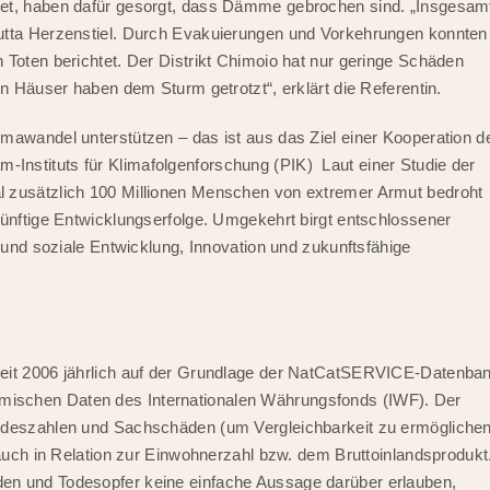
tet, haben dafür gesorgt, dass Dämme gebrochen sind. „Insgesam
Jutta Herzenstiel. Durch Evakuierungen und Vorkehrungen konnten
 Toten berichtet. Der Distrikt Chimoio hat nur geringe Schäden
en Häuser haben dem Sturm getrotzt“, erklärt die Referentin.
mawandel unterstützen – das ist aus das Ziel einer Kooperation d
nstituts für Klimafolgenforschung (PIK) Laut einer Studie der
l zusätzlich 100 Millionen Menschen von extremer Armut bedroht
künftige Entwicklungserfolge. Umgekehrt birgt entschlossener
e und soziale Entwicklung, Innovation und zukunftsfähige
seit 2006 jährlich auf der Grundlage der NatCatSERVICE-Datenba
ischen Daten des Internationalen Währungsfonds (IWF). Der
Todeszahlen und Sachschäden (um Vergleichbarkeit zu ermögliche
 auch in Relation zur Einwohnerzahl bzw. dem Bruttoinlandsprodukt
en und Todesopfer keine einfache Aussage darüber erlauben,