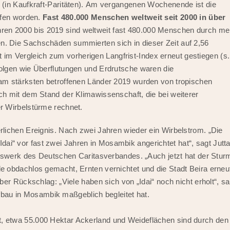
(in Kaufkraft-Paritäten). Am vergangenen Wochenende ist die
ffen worden.
Fast 480.000 Menschen weltweit seit 2000 in über
hren 2000 bis 2019 sind weltweit fast 480.000 Menschen durch me
 Die Sachschäden summierten sich in dieser Zeit auf 2,56
it im Vergleich zum vorherigen Langfrist-Index erneut gestiegen (s.
lgen wie Überflutungen und Erdrutsche waren die
am stärksten betroffenen Länder 2019 wurden von tropischen
h mit dem Stand der Klimawissenschaft, die bei weiterer
r Wirbelstürme rechnet.
ichen Ereignis. Nach zwei Jahren wieder ein Wirbelstrom. „Die
„Idai“ vor fast zwei Jahren in Mosambik angerichtet hat“, sagt Jutt
lfswerk des Deutschen Caritasverbandes. „Auch jetzt hat der Stur
 obdachlos gemacht, Ernten vernichtet und die Stadt Beira erneu
er Rückschlag: „Viele haben sich von „Idai“ noch nicht erholt“, sa
aufbau in Mosambik maßgeblich begleitet hat.
 etwa 55.000 Hektar Ackerland und Weideflächen sind durch den