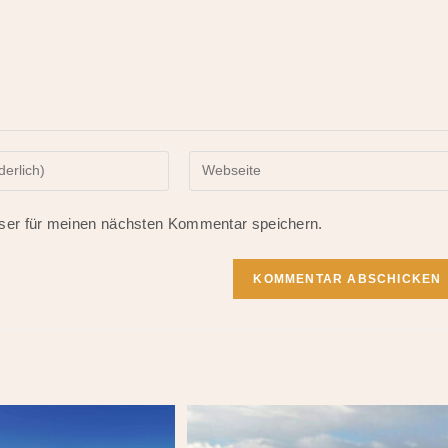
Gib
deine
Website-
ser für meinen nächsten Kommentar speichern.
URL
ein
(optional)
n