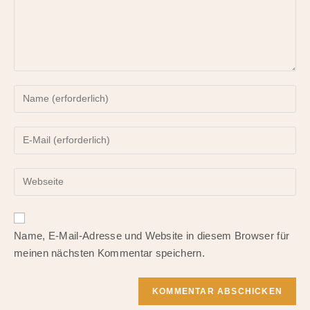
Gib
deinen
Namen
Gib
oder
deine
Benutzernamen
E-
zum
Gib
Mail-
Kommentieren
deine
Adresse
ein
Website-
zum
URL
Kommentieren
Name, E-Mail-Adresse und Website in diesem Browser für
ein
ein
meinen nächsten Kommentar speichern.
(optional)