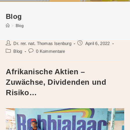
Blog
>
Blog
Beitrags-
Beitrag
Dr. rer. nat. Thomas Isenburg
April 6, 2022
Autor:
veröffentlicht:
Beitrags-
Beitrags-
Blog
0 Kommentare
Kategorie:
Kommentare:
Afrikanische Aktien –
Zuwächse, Dividenden und
Risiko…