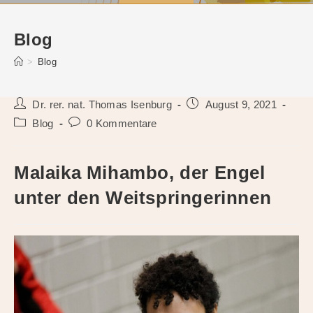
Blog
>
Blog
Beitrags-
Beitrag
Dr. rer. nat. Thomas Isenburg
August 9, 2021
Autor:
veröffentlicht:
Beitrags-
Beitrags-
Blog
0 Kommentare
Kategorie:
Kommentare:
Malaika Mihambo, der Engel
unter den Weitspringerinnen