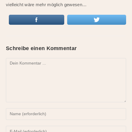
vielleicht wäre mehr möglich gewesen…
Schreibe einen Kommentar
Kommentieren
Gib
deinen
Namen
Gib
oder