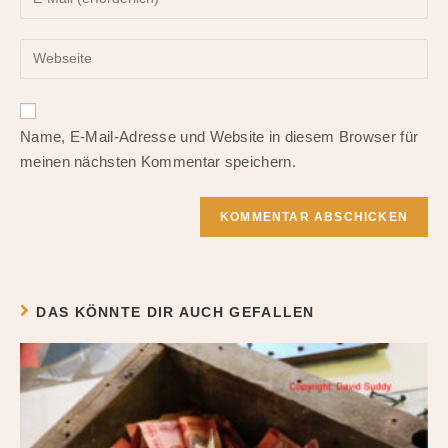
deine
Benutzernamen
E-
zum
Gib
Mail-
Kommentieren
deine
Adresse
ein
Website-
zum
URL
Kommentieren
Name, E-Mail-Adresse und Website in diesem Browser für
ein
ein
meinen nächsten Kommentar speichern.
(optional)
DAS KÖNNTE DIR AUCH GEFALLEN