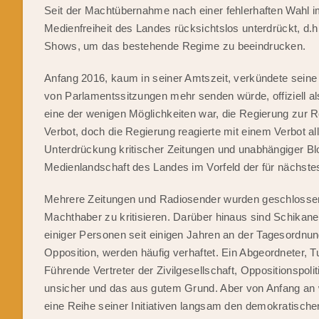
Seit der Machtübernahme nach einer fehlerhaften Wahl i
Medienfreiheit des Landes rücksichtslos unterdrückt, d.h
Shows, um das bestehende Regime zu beeindrucken.
Anfang 2016, kaum in seiner Amtszeit, verkündete sein
von Parlamentssitzungen mehr senden würde, offiziell a
eine der wenigen Möglichkeiten war, die Regierung zur 
Verbot, doch die Regierung reagierte mit einem Verbot all
Unterdrückung kritischer Zeitungen und unabhängiger Bl
Medienlandschaft des Landes im Vorfeld der für nächste
Mehrere Zeitungen und Radiosender wurden geschlossen
Machthaber zu kritisieren. Darüber hinaus sind Schika
einiger Personen seit einigen Jahren an der Tagesordnu
Opposition, werden häufig verhaftet. Ein Abgeordneter, 
Führende Vertreter der Zivilgesellschaft, Oppositionspoli
unsicher und das aus gutem Grund. Aber von Anfang an w
eine Reihe seiner Initiativen langsam den demokratisc