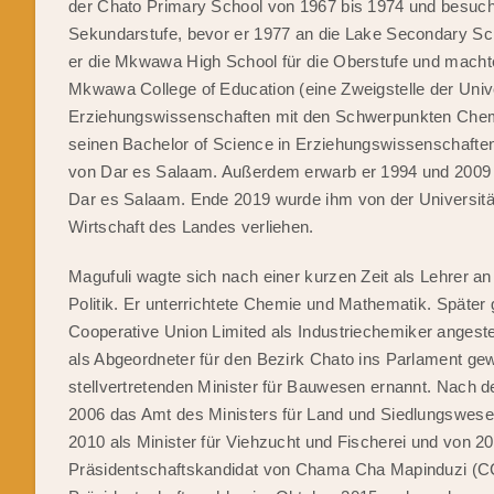
der Chato Primary School von 1967 bis 1974 und besucht
Sekundarstufe, bevor er 1977 an die Lake Secondary S
er die Mkwawa High School für die Oberstufe und macht
Mkwawa College of Education (eine Zweigstelle der Univ
Erziehungswissenschaften mit den Schwerpunkten Chem
seinen Bachelor of Science in Erziehungswissenschafte
von Dar es Salaam. Außerdem erwarb er 1994 und 2009 se
Dar es Salaam. Ende 2019 wurde ihm von der Universitä
Wirtschaft des Landes verliehen.
Magufuli wagte sich nach einer kurzen Zeit als Lehrer 
Politik. Er unterrichtete Chemie und Mathematik. Später
Cooperative Union Limited als Industriechemiker angestel
als Abgeordneter für den Bezirk Chato ins Parlament gew
stellvertretenden Minister für Bauwesen ernannt. Nach 
2006 das Amt des Ministers für Land und Siedlungswese
2010 als Minister für Viehzucht und Fischerei und von 20
Präsidentschaftskandidat von Chama Cha Mapinduzi (CC