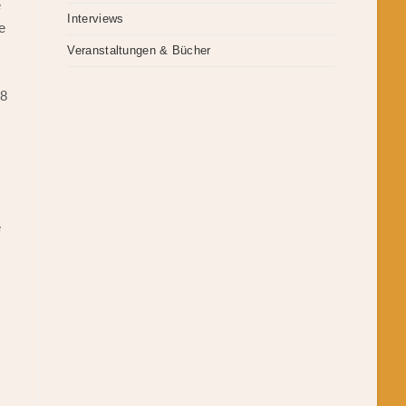
e
Interviews
e
Veranstaltungen & Bücher
88
t
t
e
r