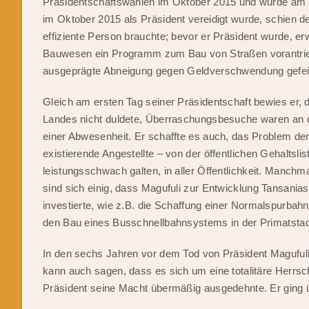
Präsidentschaftswahlen im Oktober 2015 und wurde am 5
im Oktober 2015 als Präsident vereidigt wurde, schien de
effiziente Person brauchte; bevor er Präsident wurde, erw
Bauwesen ein Programm zum Bau von Straßen vorantrieb,
ausgeprägte Abneigung gegen Geldverschwendung gefei
Gleich am ersten Tag seiner Präsidentschaft bewies er, 
Landes nicht duldete, Überraschungsbesuche waren an d
einer Abwesenheit. Er schaffte es auch, das Problem d
existierende Angestellte – von der öffentlichen Gehaltsli
leistungsschwach galten, in aller Öffentlichkeit. Manchm
sind sich einig, dass Magufuli zur Entwicklung Tansanias
investierte, wie z.B. die Schaffung einer Normalspurba
den Bau eines Busschnellbahnsystems in der Primatstad
In den sechs Jahren vor dem Tod von Präsident Magufuli
kann auch sagen, dass es sich um eine totalitäre Herrsc
Präsident seine Macht übermäßig ausgedehnte. Er ging