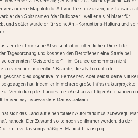
. November 2015 vereidigt; er wurde 2020 wiedergewählt. Als er
r verstorbene Magufuli die Art von Person zu sein, die Tansania a
arb er den Spitznamen “der Bulldozer”, weil er als Minister für
 und später wurde er für seine Anti-Korruptions-Haltung und sei
ert.
dass er die chronische Abwesenheit im öffentlichen Dienst des
er Tagesordnung und kosteten den Betroffenen eine Strafe bei
er so genannten “Geisterdiener” – im Grunde genommen nicht
ste zu streichen und entließ Beamte, die als korrupt oder
al geschah dies sogar live im Fernsehen. Aber selbst seine Kritike
 beigetragen hat, indem er in mehrere große Infrastrukturprojekte
hn zur Verbindung des Landes, den Ausbau wichtiger Autobahnen u
t Tansanias, insbesondere Dar es Salaam.
 hat sich das Land auf einen totalen Autoritarismus zubewegt. Ma
haft handelt. Der Zustand sollte noch schlimmer werden, da der
 über sein verfassungsmäßiges Mandat hinausging.