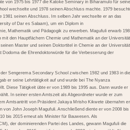
e von 1975 bis 1977 die Katoke Seminary in Biharamulo für sein
chool wechselte und 1978 seinen Abschluss machte. 1979 besucht
e 1981 seinen Abschluss. Im selben Jahr wechselte er an das
ersity of Dar es Salaam), um ein Diplom in
ie, Mathematik und Pädagogik zu erwerben. Magufuli erwarb 19
n mit den Hauptfächern Chemie und Mathematik an der Universitä
inen Master und seinen Doktortitel in Chemie an der Universitä
t Dodoma die Ehrendoktorwürde für die Verbesserung der
an der Sengerema Secondary School zwischen 1982 und 1983 in di
 gab er seine Lehrtätigkeit auf und wurde bei The Nyanza
lt. Diese Tätigkeit übte er von 1989 bis 1995 aus. Dann wurde er
ählt. In seiner ersten Amtszeit als Abgeordneter wurde er zum
dem Amtsantritt von Präsident Jakaya Mrisho Kikwete übernahm e
n von John Joseph Magufuli. Anschließend diente er von 2008 bis
10 bis 2015 erneut als Minister für Bauwesen. Als
M), der dominierenden Partei des Landes, gewann Magufuli die