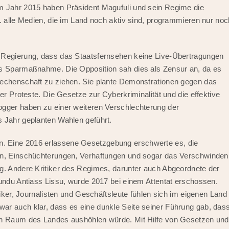
m Jahr 2015 haben Präsident Magufuli und sein Regime die
. alle Medien, die im Land noch aktiv sind, programmieren nur noc
e Regierung, dass das Staatsfernsehen keine Live-Übertragungen
ls Sparmaßnahme. Die Opposition sah dies als Zensur an, da es
Rechenschaft zu ziehen. Sie plante Demonstrationen gegen das
er Proteste. Die Gesetze zur Cyberkriminalität und die effektive
ogger haben zu einer weiteren Verschlechterung der
s Jahr geplanten Wahlen geführt.
. Eine 2016 erlassene Gesetzgebung erschwerte es, die
nen, Einschüchterungen, Verhaftungen und sogar das Verschwinden
ng. Andere Kritiker des Regimes, darunter auch Abgeordnete der
Tundu Antiass Lissu, wurde 2017 bei einem Attentat erschossen.
tiker, Journalisten und Geschäftsleute fühlen sich im eigenen Land
ar auch klar, dass es eine dunkle Seite seiner Führung gab, das
hen Raum des Landes aushöhlen würde. Mit Hilfe von Gesetzen und