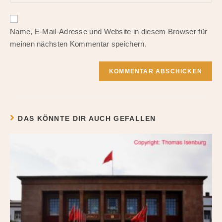
Adresse
ein
Website-
zum
URL
Kommentieren
Name, E-Mail-Adresse und Website in diesem Browser für
ein
ein
meinen nächsten Kommentar speichern.
(optional)
DAS KÖNNTE DIR AUCH GEFALLEN