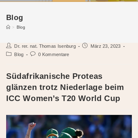
Blog
>
Blog
Beitrags-
Beitrag
Dr. rer. nat. Thomas Isenburg
März 23, 2023
Autor:
veröffentlicht:
Beitrags-
Beitrags-
Blog
0 Kommentare
Kategorie:
Kommentare:
Südafrikanische Proteas
glänzen trotz Niederlage beim
ICC Women’s T20 World Cup