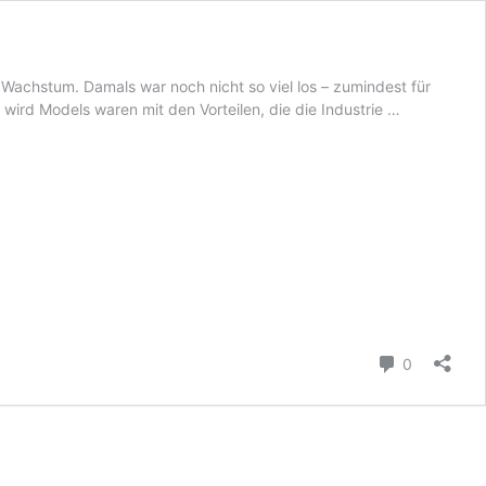
 Wachstum. Damals war noch nicht so viel los – zumindest für
Das
wird Models waren mit den Vorteilen, die die Industrie …
Leben
als
Model
in
Namibia
Kommenta
0